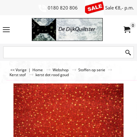
0180 820 806
Sale €8,- p.m.
0
<< Vorige
|
Home
Webshop
Stoffen op serie
Kerst stof
kerst dot rood goud