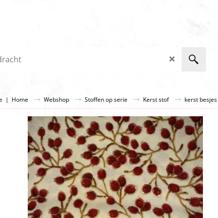
ge
|
Home
Webshop
Stoffen op serie
Kerst stof
kerst besjes