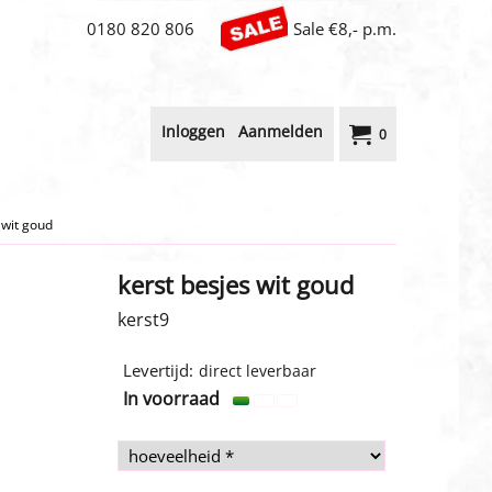
0180 820 806
Sale €8,- p.m.
Inloggen
Aanmelden
0
 wit goud
kerst besjes wit goud
kerst9
1.00
€
incl BTW
Levertijd:
direct leverbaar
In voorraad