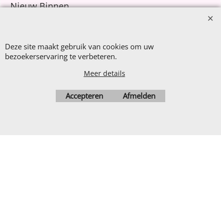
Nieuw Binnen
Sale €8,- p.m.
After Summer Sale
Deze site maakt gebruik van cookies om uw
bezoekerservaring te verbeteren.
Meer details
Webwinkel gemaakt met
ShopFactory webwinkel
Accepteren
Afmelden
software.