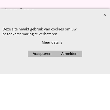
Nieuw Binnen
Sale €8,- p.m.
After Summer Sale
Deze site maakt gebruik van cookies om uw
bezoekerservaring te verbeteren.
Meer details
Webwinkel gemaakt met
Accepteren
Afmelden
ShopFactory webwinkel
software.