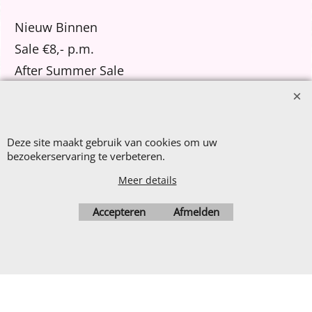
Nieuw Binnen
Sale €8,- p.m.
After Summer Sale
Deze site maakt gebruik van cookies om uw
Webwinkel gemaakt met
ShopFactory webwinkel
bezoekerservaring te verbeteren.
software.
Meer details
Accepteren
Afmelden