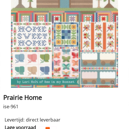
Prairie Home
ise-961
49.50
€
incl BTW