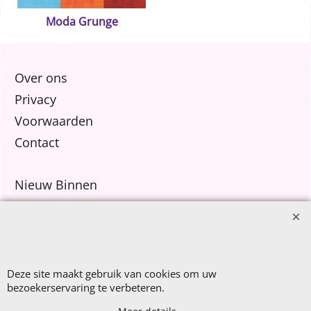
Moda Grunge
Over ons
Privacy
Voorwaarden
Contact
Nieuw Binnen
Sale €8,- p.m.
After Summer Sale
Deze site maakt gebruik van cookies om uw
bezoekerservaring te verbeteren.
Webwinkel gemaakt met
ShopFactory webwinkel