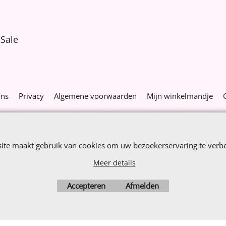
Sale
ons
Privacy
Algemene voorwaarden
Mijn winkelmandje
Webwinkel gemaakt met
ShopFactory webwinkel
software.
site maakt gebruik van cookies om uw bezoekerservaring te verbe
Meer details
Accepteren
Afmelden