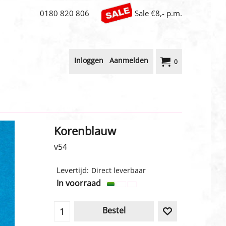
0180 820 806
Sale €8,- p.m.
Inloggen
Aanmelden
0
Korenblauw
v54
3.20
€
incl BTW
Levertijd:
Direct leverbaar
In voorraad