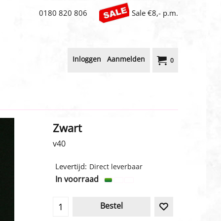
0180 820 806
Sale €8,- p.m.
Inloggen
Aanmelden
0
Zwart
v40
3.20
€
incl BTW
Levertijd:
Direct leverbaar
In voorraad