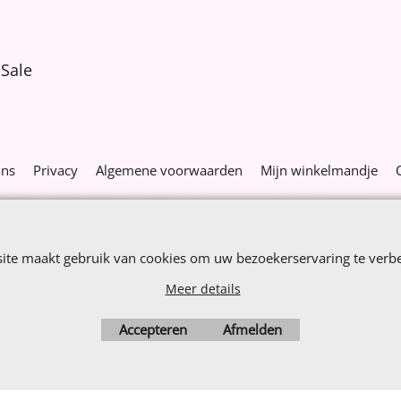
Sale
ons
Privacy
Algemene voorwaarden
Mijn winkelmandje
Webwinkel gemaakt met
ShopFactory webwinkel
software.
site maakt gebruik van cookies om uw bezoekerservaring te verbe
Meer details
Accepteren
Afmelden