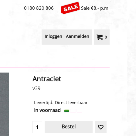
0180 820 806
Sale €8,- p.m.
Inloggen
Aanmelden
0
Antraciet
v39
3.20
€
incl BTW
Levertijd:
Direct leverbaar
In voorraad