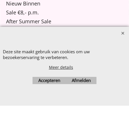
Nieuw Binnen
Sale €8,- p.m.
After Summer Sale
Deze site maakt gebruik van cookies om uw
Webwinkel gemaakt met
ShopFactory webwinkel
bezoekerservaring te verbeteren.
software.
Meer details
Accepteren
Afmelden