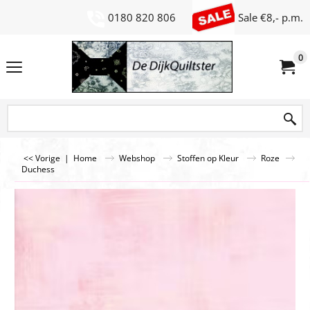
0180 820 806
Sale €8,- p.m.
0
<< Vorige
|
Home
Webshop
Stoffen op Kleur
Roze
Duchess