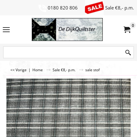
0180 820 806
Sale €8,- p.m.
0
<< Vorige
|
Home
Sale €8,- p.m.
sale stof