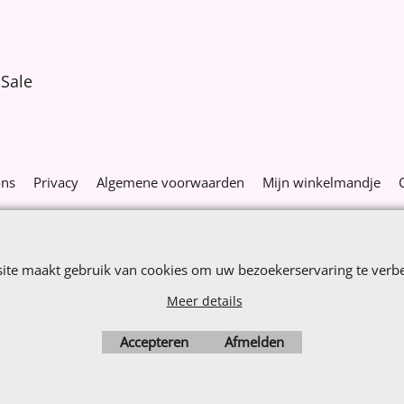
Sale
ons
Privacy
Algemene voorwaarden
Mijn winkelmandje
Webwinkel gemaakt met
ShopFactory webwinkel
software.
site maakt gebruik van cookies om uw bezoekerservaring te verbe
Meer details
Accepteren
Afmelden