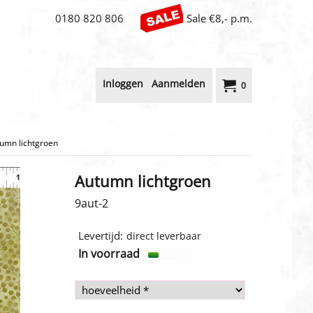
0180 820 806
Sale €8,- p.m.
Inloggen
Aanmelden
0
umn lichtgroen
Autumn lichtgroen
9aut-2
1.00
€
incl BTW
Levertijd:
direct leverbaar
In voorraad