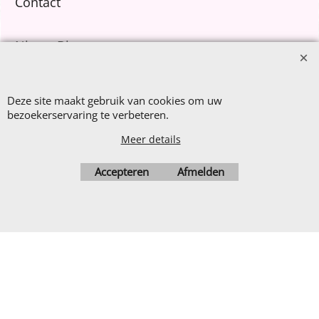
Contact
Nieuw Binnen
Sale €8,- p.m.
After Summer Sale
Deze site maakt gebruik van cookies om uw
bezoekerservaring te verbeteren.
Meer details
Webwinkel gemaakt met
Accepteren
Afmelden
ShopFactory webwinkel
software.