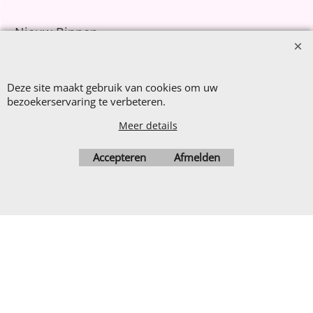
Nieuw Binnen
Sale €8,- p.m.
After Summer Sale
Deze site maakt gebruik van cookies om uw
bezoekerservaring te verbeteren.
Meer details
Webwinkel gemaakt met
Accepteren
Afmelden
ShopFactory webwinkel
software.