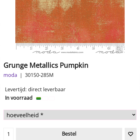
Grunge Metallics Pumpkin
moda
30150-285M
1.00
€
incl BTW
Levertijd:
direct leverbaar
In voorraad