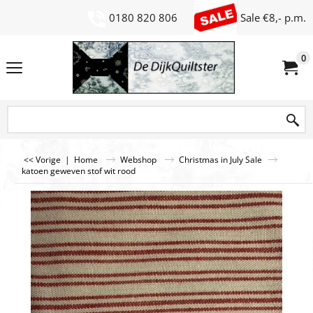
0180 820 806
Sale €8,- p.m.
0
<< Vorige
|
Home
Webshop
Christmas in July Sale
katoen geweven stof wit rood