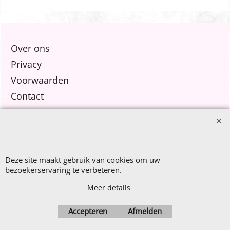
€10,- per meter!
Over ons
Privacy
Voorwaarden
Contact
Nieuw Binnen
Sale €8,- p.m.
After Summer Sale
Deze site maakt gebruik van cookies om uw
bezoekerservaring te verbeteren.
Meer details
Accepteren
Afmelden
Webwinkel gemaakt met
ShopFactory webwinkel
software.