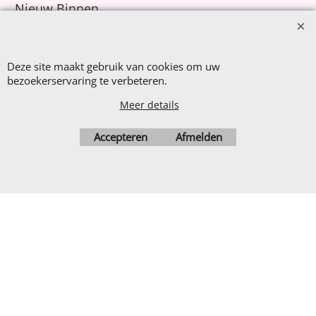
Nieuw Binnen
Sale €8,- p.m.
After Summer Sale
Deze site maakt gebruik van cookies om uw
bezoekerservaring te verbeteren.
Meer details
Webwinkel gemaakt met
ShopFactory webwinkel
Accepteren
Afmelden
software.