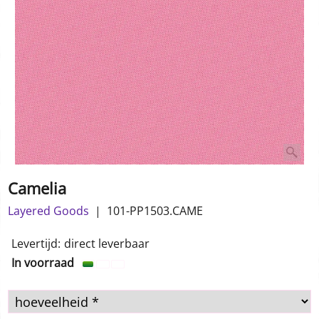
Camelia
Layered Goods
101-PP1503.CAME
1.00
€
incl BTW
Levertijd:
direct leverbaar
In voorraad