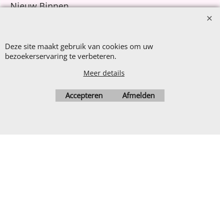
Nieuw Binnen
Sale €8,- p.m.
After Summer Sale
Deze site maakt gebruik van cookies om uw
bezoekerservaring te verbeteren.
Meer details
Webwinkel gemaakt met
ShopFactory webwinkel
Accepteren
Afmelden
software.