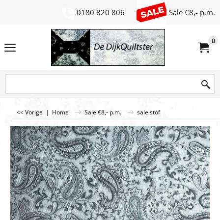
0180 820 806
Sale €8,- p.m.
0
<< Vorige
|
Home
Sale €8,- p.m.
sale stof