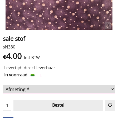
sale stof
sN380
4.00
€
incl BTW
Levertijd:
direct leverbaar
In voorraad
Bestel