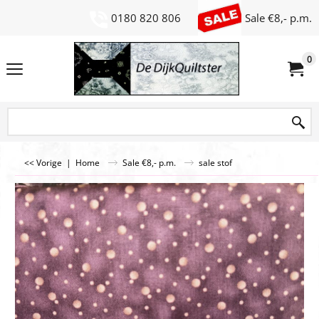
0180 820 806
Sale €8,- p.m.
0
<< Vorige
|
Home
Sale €8,- p.m.
sale stof