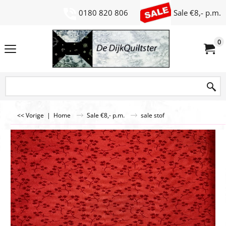
0180 820 806
Sale €8,- p.m.
0
<< Vorige
|
Home
Sale €8,- p.m.
sale stof