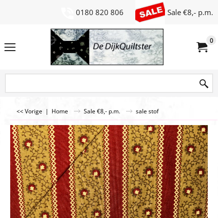
0180 820 806
Sale €8,- p.m.
0
<< Vorige
|
Home
Sale €8,- p.m.
sale stof