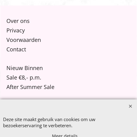
Over ons
Privacy
Voorwaarden
Contact
Nieuw Binnen
Sale €8,- p.m.
After Summer Sale
Deze site maakt gebruik van cookies om uw
Webwinkel gemaakt met
ShopFactory webwinkel
bezoekerservaring te verbeteren.
software.
Meer details