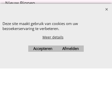
Nieuw Binnen
Sale €8,- p.m.
After Summer Sale
Deze site maakt gebruik van cookies om uw
bezoekerservaring te verbeteren.
Meer details
Webwinkel gemaakt met
ShopFactory webwinkel
Accepteren
Afmelden
software.