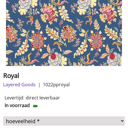
Royal
Layered Goods
1022pproyal
1.00
€
incl BTW
Levertijd:
direct leverbaar
In voorraad