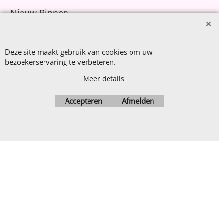
Nieuw Binnen
Sale €8,- p.m.
After Summer Sale
Deze site maakt gebruik van cookies om uw
bezoekerservaring te verbeteren.
Meer details
Webwinkel gemaakt met
Accepteren
Afmelden
ShopFactory webwinkel
software.