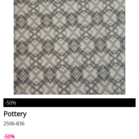
-50%
Pottery
2506-836
-50%